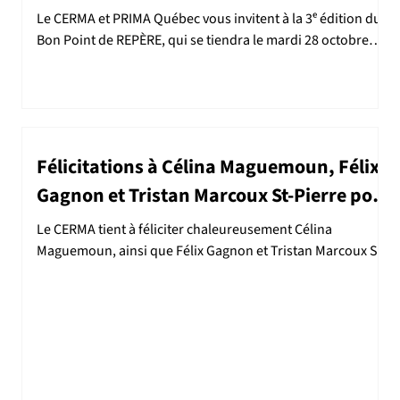
Le CERMA et PRIMA Québec vous invitent à la 3ᵉ édition du
Bon Point de REPÈRE, qui se tiendra le mardi 28 octobre
2025, de 8h00 à 13h30 , dans la salle 3820 du pavillon
Alexandre-Vachon à l’Université Laval. Le Bon Point de
REPÈRE est un événement phare qui réunit les entreprises
du secteur des matériaux avancés et les chercheur·es du
CERMA. Cette rencontre vise à favoriser les échanges entre
Félicitations à Célina Maguemoun, Félix
le milieu académique et industriel, à stimuler la création de
nouvelles collabor
Gagnon et Tristan Marcoux St-Pierre pour
l’obtention de la bourse collaborative du
Le CERMA tient à féliciter chaleureusement Célina
CERMA
Maguemoun, ainsi que Félix Gagnon et Tristan Marcoux St-
Pierre, récipiendaires de la...